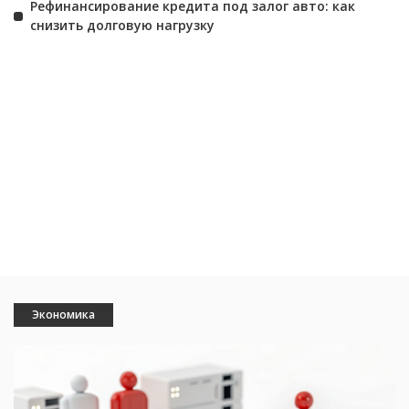
Рефинансирование кредита под залог авто: как
снизить долговую нагрузку
apartdom.ru
besttoday.org
teplica-parnik.net
aparthome.org
instukzia.com
domvilla.ru
domstroi.info
homeprorab.info
stroibloger.com
krepezh.net
housekvar.ru
plitki.com
domfenshuy.net
euroecodom.ru
stagramer.com
stroihome.net
uquest.net
everbestnews.com
sveto-
copy.com
balforum.net
Экономика