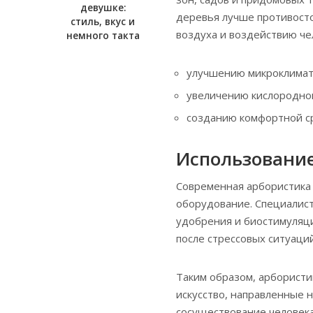
девушке:
деревья лучше противост
стиль, вкус и
воздуха и воздействию чел
немного такта
улучшению микроклимат
увеличению кислородног
созданию комфортной с
Использование
Современная арбористика
оборудование. Специалист
удобрения и биостимуляци
после стрессовых ситуаций
Таким образом, арбористик
искусство, направленные 
сосуществование человек