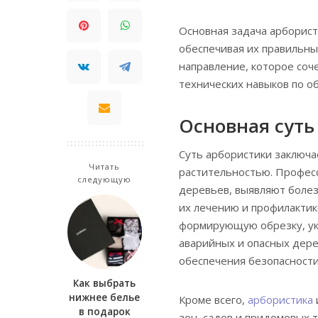
Основная задача арборист
обеспечивая их правильны
направление, которое соче
технических навыков по о
Основная суть
Суть арбористики заключа
Читать
растительностью. Професс
следующую
деревьев, выявляют болез
их лечению и профилактик
формирующую обрезку, укр
аварийных и опасных дере
обеспечения безопасност
Как выбрать
нижнее белье
Кроме всего,
арбористика
в подарок
зон, садов и придомовых 