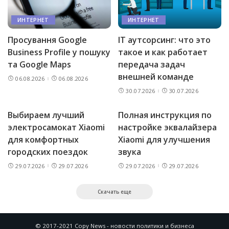
ИНТЕРНЕТ
ИНТЕРНЕТ
Просування Google
IT аутсорсинг: что это
Business Profile у пошуку
такое и как работает
та Google Maps
передача задач
внешней команде
06.08.2026
06.08.2026
30.07.2026
30.07.2026
Выбираем лучший
Полная инструкция по
электросамокат Xiaomi
настройке эквалайзера
для комфортных
Xiaomi для улучшения
городских поездок
звука
29.07.2026
29.07.2026
29.07.2026
29.07.2026
Скачать еще
© 2017-2021 Copy News - новости политики и бизнеса