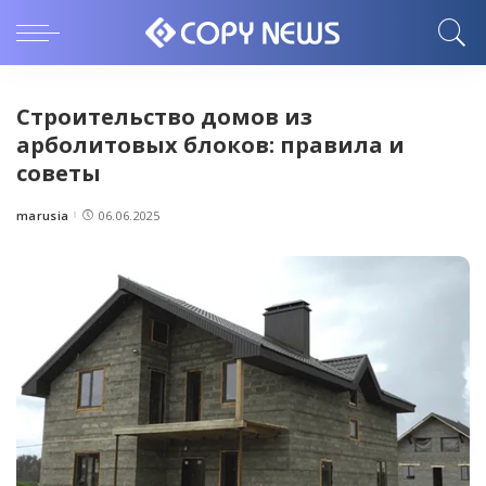
Cтроительство домов из
арболитовых блоков: правила и
советы
marusia
06.06.2025
Posted
by