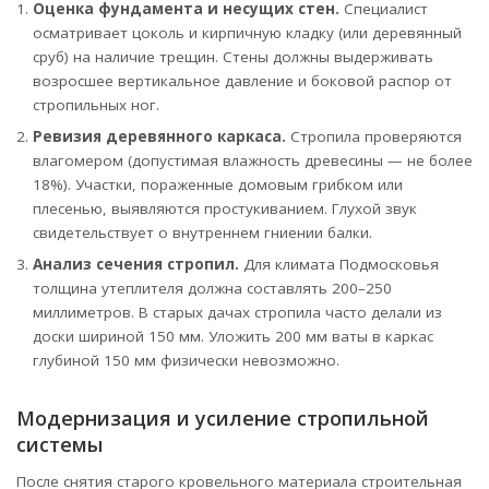
Оценка фундамента и несущих стен.
Специалист
осматривает цоколь и кирпичную кладку (или деревянный
сруб) на наличие трещин. Стены должны выдерживать
возросшее вертикальное давление и боковой распор от
стропильных ног.
Ревизия деревянного каркаса.
Стропила проверяются
влагомером (допустимая влажность древесины — не более
18%). Участки, пораженные домовым грибком или
плесенью, выявляются простукиванием. Глухой звук
свидетельствует о внутреннем гниении балки.
Анализ сечения стропил.
Для климата Подмосковья
толщина утеплителя должна составлять 200–250
миллиметров. В старых дачах стропила часто делали из
доски шириной 150 мм. Уложить 200 мм ваты в каркас
глубиной 150 мм физически невозможно.
Модернизация и усиление стропильной
системы
После снятия старого кровельного материала строительная