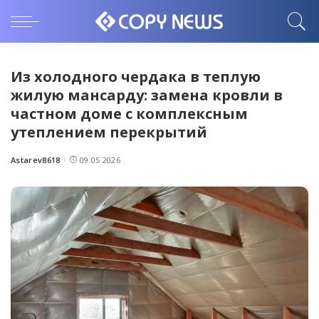
Из холодного чердака в теплую
жилую мансарду: замена кровли в
частном доме с комплексным
утеплением перекрытий
Astarev8618
09.05.2026
Posted
by