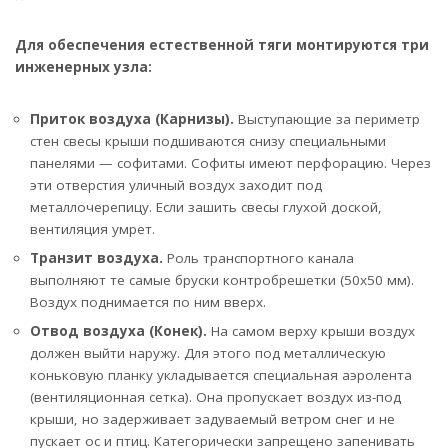
Для обеспечения естественной тяги монтируются три
инженерных узла:
Приток воздуха (Карнизы).
Выступающие за периметр
стен свесы крыши подшиваются снизу специальными
панелями — софитами. Софиты имеют перфорацию. Через
эти отверстия уличный воздух заходит под
металлочерепицу. Если зашить свесы глухой доской,
вентиляция умрет.
Транзит воздуха.
Роль транспортного канала
выполняют те самые бруски контробрешетки (50х50 мм).
Воздух поднимается по ним вверх.
Отвод воздуха (Конек).
На самом верху крыши воздух
должен выйти наружу. Для этого под металлическую
коньковую планку укладывается специальная аэролента
(вентиляционная сетка). Она пропускает воздух из-под
крыши, но задерживает задуваемый ветром снег и не
пускает ос и птиц. Категорически запрещено запенивать