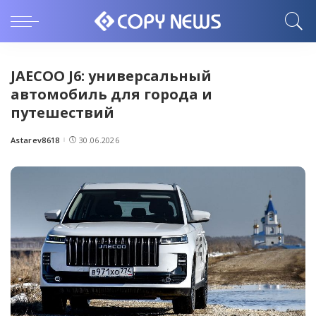
JAECOO J6: универсальный
автомобиль для города и
путешествий
Astarev8618
30.06.2026
Posted
by