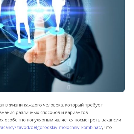
ап в жизни каждого человека, который требует
знания различных способов и вариантов
их особенно популярным является посмотреть вакансии
ru/vacancy/zavod/belgorodskiy-molochniy-kombinat/
, что