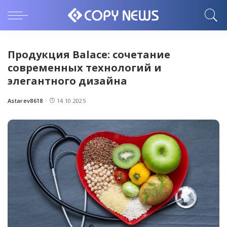
Продукция Balace: сочетание
современных технологий и
элегантного дизайна
Astarev8618
14.10.2025
Posted
by