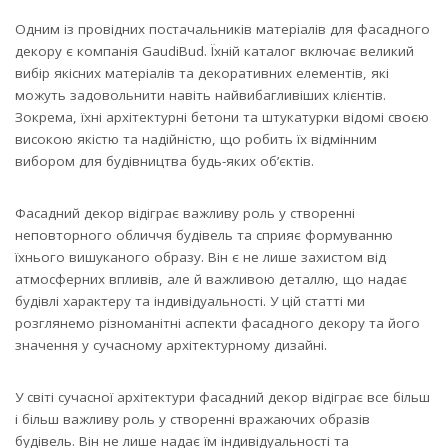
Одним із провідних постачальників матеріалів для фасадного
декору є компанія GaudiBud. Їхній каталог включає великий
вибір якісних матеріалів та декоративних елементів, які
можуть задовольнити навіть найвибагливіших клієнтів.
Зокрема, їхні архітектурні бетони та штукатурки відомі своєю
високою якістю та надійністю, що робить їх відмінним
вибором для будівництва будь-яких об’єктів.
Фасадний декор відіграє важливу роль у створенні
неповторного обличчя будівель та сприяє формуванню
їхнього вишуканого образу. Він є не лише захистом від
атмосферних впливів, але й важливою деталлю, що надає
будівлі характеру та індивідуальності. У цій статті ми
розглянемо різноманітні аспекти фасадного декору та його
значення у сучасному архітектурному дизайні.
У світі сучасної архітектури фасадний декор відіграє все більш
і більш важливу роль у створенні вражаючих образів
будівель. Він не лише надає їм індивідуальності та