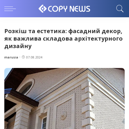
Розкіш та естетика: фасадний декор,
як важлива складова архітектурного
дизайну
marusia
07.08.2024
Posted
by