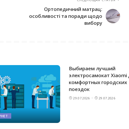
Ортопедичний матрац:
особливості та поради щодо
вибору
Выбираем лучший
электросамокат Xiaomi
комфортных городских
поездок
29.07.2026
29.07.2026
РНЕТ