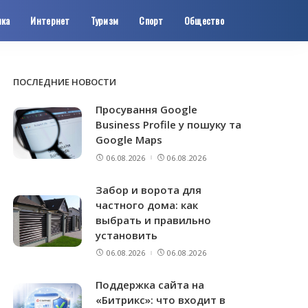
ика
Интернет
Туризм
Спорт
Общество
ПОСЛЕДНИЕ НОВОСТИ
Просування Google
Business Profile у пошуку та
Google Maps
06.08.2026
06.08.2026
Забор и ворота для
частного дома: как
выбрать и правильно
установить
06.08.2026
06.08.2026
Поддержка сайта на
«Битрикс»: что входит в