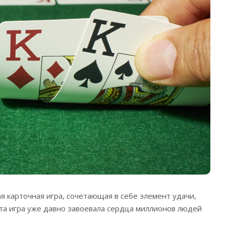
я карточная игра, сочетающая в себе элемент удачи,
Эта игра уже давно завоевала сердца миллионов людей