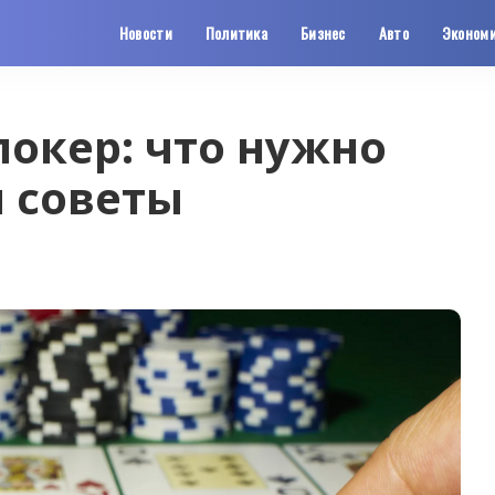
Новости
Политика
Бизнес
Авто
Эконом
покер: что нужно
и советы