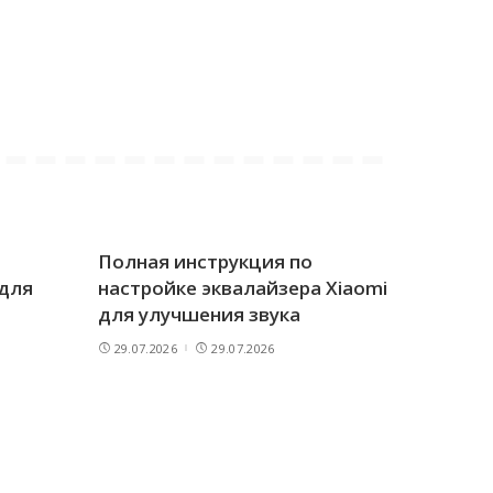
Полная инструкция по
 для
настройке эквалайзера Xiaomi
для улучшения звука
29.07.2026
29.07.2026