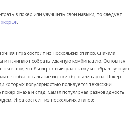
играть в покер или улучшить свои навыки, то следует
ПокерОк
.
очная игра состоит из нескольких этапов. Сначала
ты и начинают собрать удачную комбинацию. Основная
тся в том, чтобы игрок выиграл ставку и собрал лучшую
олит, чтобы остальные игроки сбросили карты. Покер
ди которых популярностью пользуется техасский
 покер омаха и стад. Самая популярная разновидность
лдем. Игра состоит из нескольких этапов: