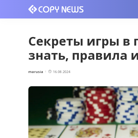
Секреты игры в 
знать, правила 
marusia
16.08.2024
Posted
by