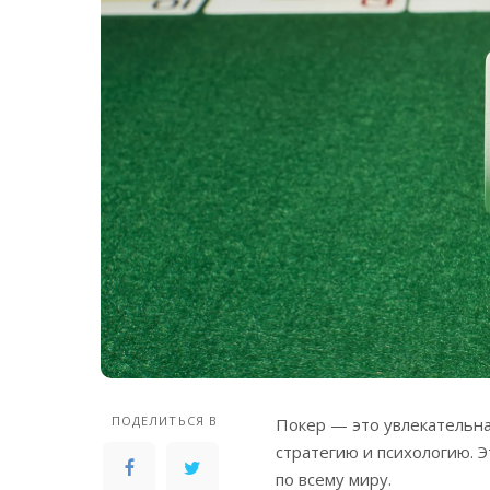
ПОДЕЛИТЬСЯ В
Покер — это увлекательна
стратегию и психологию. 
по всему миру.