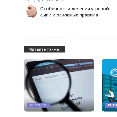
Особенности лечения угревой
сыпи и основные правила
Читайте также:
ИНТЕРНЕТ
ИНТЕ