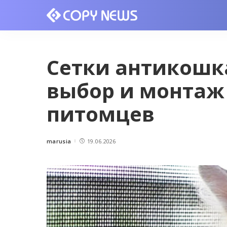
Сетки антикошка
выбор и монтаж
питомцев
marusia
19.06.2026
Posted
by