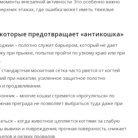
 моменты внезапной активности. Это особенно важно
 верхних этажах, где ошибка может иметь тяжелые
 которые предотвращает «антикошка»
лоджии – полотно служит барьером, который не дает
жу при прыжке, попытке пройти по узкому краю или при
.
стандартная москитная сетка часто рвется от когтей
ний при нажатии; усиленное защитное полотно
 и продавливания.
онник – многие кошки стремятся «прогуляться» по
жная преграда не позволяет выбраться туда даже при
аться – когда животное цепляется когтями за слабую
ны вывихи и повреждения; прочная поверхность снижает
епов и резких провалов.