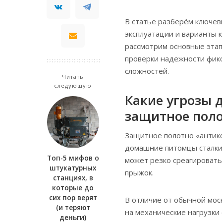
В статье разберём ключев
эксплуатации и варианты 
рассмотрим основные этап
проверки надежности фикс
сложностей.
Читать
следующую
Какие угрозы 
защитное поло
Защитное полотно «антико
домашние питомцы сталки
Топ-5 мифов о
может резко среагировать
штукатурных
прыжок.
станциях, в
которые до
сих пор верят
В отличие от обычной мо
(и теряют
на механические нагрузки 
деньги)