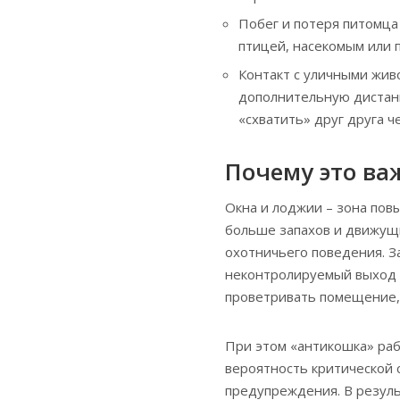
Побег и потеря питомца
птицей, насекомым или п
Контакт с уличными жив
дополнительную дистан
«схватить» друг друга ч
Почему это ва
Окна и лоджии – зона пов
больше запахов и движущи
охотничьего поведения. З
неконтролируемый выход з
проветривать помещение, 
При этом «антикошка» раб
вероятность критической с
предупреждения. В резуль