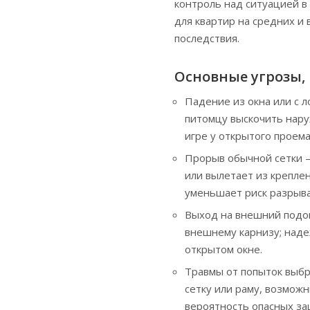
контроль над ситуацией в
для квартир на средних и
последствия.
Основные угрозы,
Падение из окна или с 
питомцу выскочить нару
игре у открытого проема
Прорыв обычной сетки – 
или вылетает из крепле
уменьшает риск разрыва
Выход на внешний подок
внешнему карнизу; наде
открытом окне.
Травмы от попыток выбр
сетку или раму, возмож
вероятность опасных зац