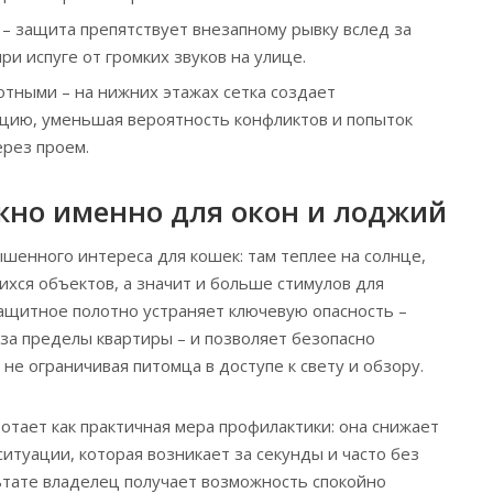
 – защита препятствует внезапному рывку вслед за
ри испуге от громких звуков на улице.
отными – на нижних этажах сетка создает
цию, уменьшая вероятность конфликтов и попыток
ерез проем.
жно именно для окон и лоджий
ышенного интереса для кошек: там теплее на солнце,
хся объектов, а значит и больше стимулов для
ащитное полотно устраняет ключевую опасность –
а пределы квартиры – и позволяет безопасно
не ограничивая питомца в доступе к свету и обзору.
отает как практичная мера профилактики: она снижает
итуации, которая возникает за секунды и часто без
тате владелец получает возможность спокойно