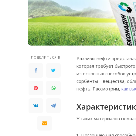
ПОДЕЛИТЬСЯ В
Разливы нефти представл
которая требует быстрого
из основных способов уст
сорбенты – вещества, об
нефть. Рассмотрим,
как вы
Характеристик
У таких материалов немал
Поглощающая способнос