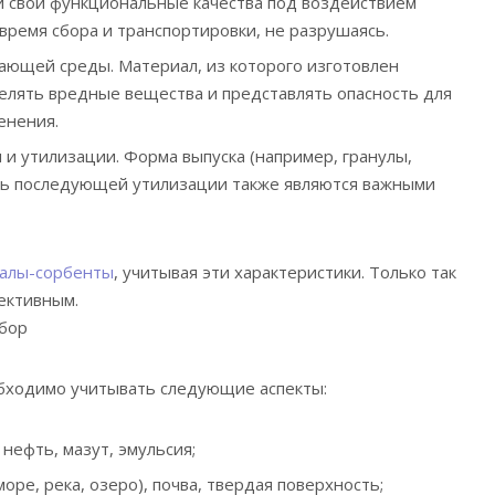
и свои функциональные качества под воздействием
время сбора и транспортировки, не разрушаясь.
ающей среды. Материал, из которого изготовлен
елять вредные вещества и представлять опасность для
енения.
 и утилизации. Форма выпуска (например, гранулы,
сть последующей утилизации также являются важными
алы-сорбенты
, учитывая эти характеристики. Только так
ективным.
бор
бходимо учитывать следующие аспекты:
 нефть, мазут, эмульсия;
море, река, озеро), почва, твердая поверхность;