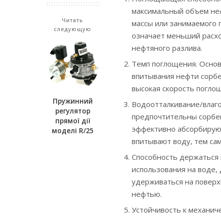
максимальный объем неф
Читать
массы или занимаемого 
следующую
означает меньший расхо
нефтяного разлива.
Темп поглощения. Основ
впитывания нефти сорбе
высокая скорость погло
Пружинний
Водоотталкивание/влаго
регулятор
предпочтительны сорбе
прямої дії
эффективно абсорбирую
моделі R/25
впитывают воду, тем са
Способность держаться 
использования на воде,
удерживаться на поверхн
нефтью.
Устойчивость к механич