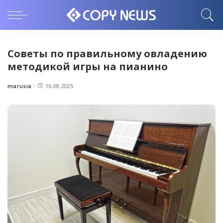
Советы по правильному овладению
методикой игры на пианино
marusia
16.08.2025
Posted
by