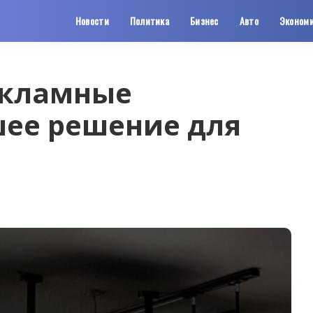
Новости
Политика
Бизнес
Авто
Эконом
екламные
шее решение для