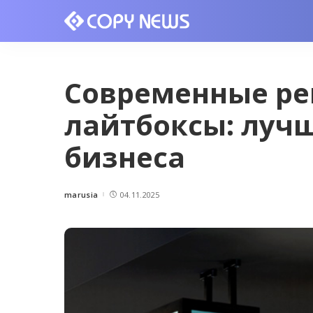
Современные р
лайтбоксы: луч
бизнеса
marusia
04.11.2025
Posted
by