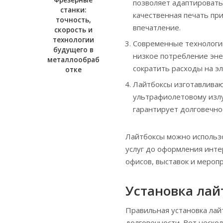
Фрезерные
позволяет адаптировать
станки:
качественная печать пр
точность,
впечатление.
скорость и
технологии
Современные технологии
будущего в
низкое потребление эне
металлообраб
сократить расходы на э
отке
Лайтбоксы изготавливаю
ультрафиолетовому излу
гарантирует долговечно
Лайтбоксы можно использо
услуг до оформления интер
офисов, выставок и мероп
Установка лай
Правильная установка лай
долговечности. Вот неско