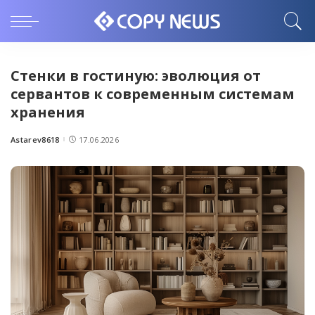
Стенки в гостиную: эволюция от
сервантов к современным системам
хранения
Astarev8618
17.06.2026
Posted
by