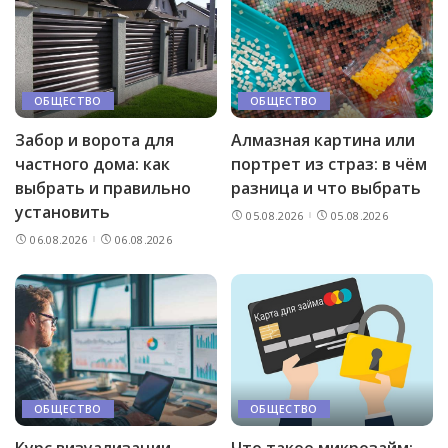
ОБЩЕСТВО
ОБЩЕСТВО
Забор и ворота для
Алмазная картина или
частного дома: как
портрет из страз: в чём
выбрать и правильно
разница и что выбрать
установить
05.08.2026
05.08.2026
06.08.2026
06.08.2026
ОБЩЕСТВО
ОБЩЕСТВО
Курс визуализации
Что такое микрозайм: