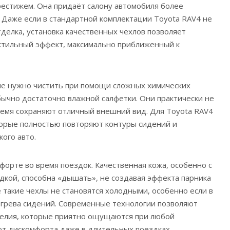
рестижем. Она придаёт салону автомобиля более
 Даже если в стандартной комплектации Toyota RAV4 не
делка, установка качественных чехлов позволяет
ктильный эффект, максимально приближенный к
не нужно чистить при помощи сложных химических
бычно достаточно влажной салфетки. Они практически не
емя сохраняют отличный внешний вид. Для Toyota RAV4
торые полностью повторяют контуры сидений и
ого авто.
форте во время поездок. Качественная кожа, особенно с
дкой, способна «дышать», не создавая эффекта парника
 такие чехлы не становятся холодными, особенно если в
огрева сидений. Современные технологии позволяют
елия, которые приятно ощущаются при любой
т дискомфорта даже в длительных поездках.