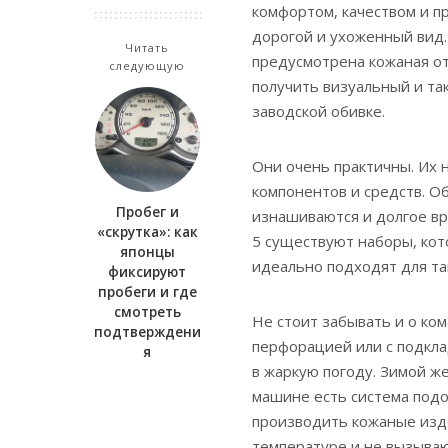
комфортом, качеством и п
дорогой и ухоженный вид.
Читать
предусмотрена кожаная от
следующую
получить визуальный и та
заводской обивке.
Они очень практичны. Их 
компонентов и средств. О
Пробег и
изнашиваются и долгое вр
«скрутка»: как
5 существуют наборы, ко
японцы
идеально подходят для так
фиксируют
пробеги и где
смотреть
Не стоит забывать и о ком
подтверждени
перфорацией или с подкла
я
в жаркую погоду. Зимой же
машине есть система под
производить кожаные изд
температуре и не вызываю