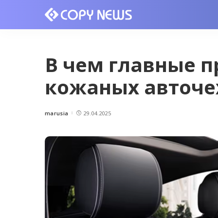
В чем главные 
кожаных авточе
marusia
29.04.2025
Posted
by