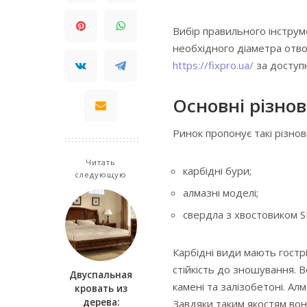
Вибір правильного інструм
необхідного діаметра отв
https://fixpro.ua/
за доступ
Основні різно
Ринок пропонує такі різнов
Читать
карбідні бури;
следующую
алмазні моделі;
свердла з хвостовиком S
Карбідні види мають гострі
стійкість до зношування. В
Двуспальная
камені та залізобетоні. Алм
кровать из
дерева:
Завдяки таким якостям вон