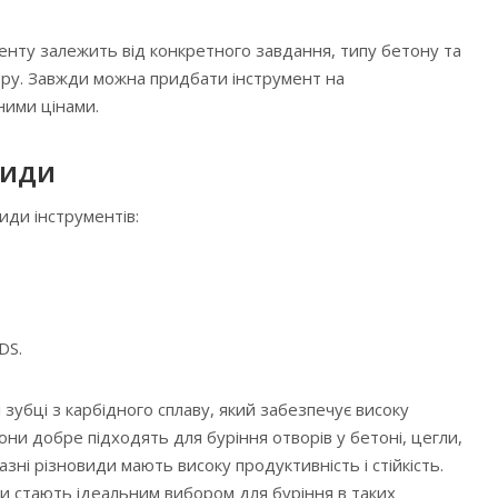
енту залежить від конкретного завдання, типу бетону та
ору. Завжди можна придбати інструмент на
ними цінами.
види
иди інструментів:
DS.
 зубці з карбідного сплаву, який забезпечує високу
они добре підходять для буріння отворів у бетоні, цегли,
азні різновиди мають високу продуктивність і стійкість.
и стають ідеальним вибором для буріння в таких