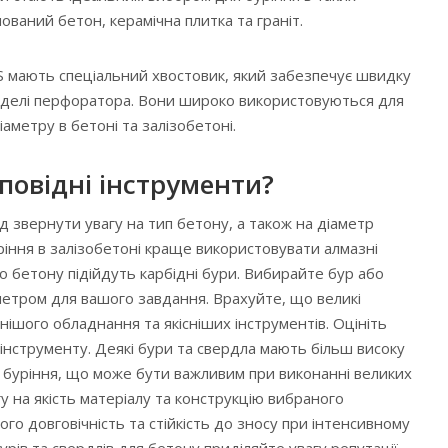
ований бетон, керамічна плитка та граніт.
S мають спеціальний хвостовик, який забезпечує швидку
инделі перфоратора. Вони широко використовуються для
іаметру в бетоні та залізобетоні.
повідні інструменти?
д звернути увагу на тип бетону, а також на діаметр
ріння в залізобетоні краще використовувати алмазні
о бетону підійдуть карбідні бури. Вибирайте бур або
метром для вашого завдання. Врахуйте, що великі
ішого обладнання та якісніших інструментів. Оцініть
інструменту. Деякі бури та свердла мають більш високу
 буріння, що може бути важливим при виконанні великих
агу на якість матеріалу та конструкцію вибраного
ого довговічність та стійкість до зносу при інтенсивному
урів та свердлів для бетону приділяйте увагу репутації