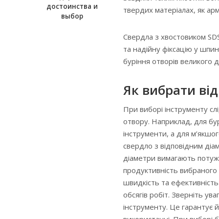
достоинства и
твердих матеріалах, як арм
выбор
Свердла з хвостовиком SD
та надійну фіксацію у шп
буріння отворів великого д
Як вибрати від
При виборі інструменту слі
отвору. Наприклад, для бу
інструменти, а для м’якшог
свердло з відповідним діа
діаметри вимагають потужн
продуктивність вибраного 
швидкість та ефективність
обсягів робіт. Зверніть ув
інструменту. Це гарантує й
використанні. При виборі б