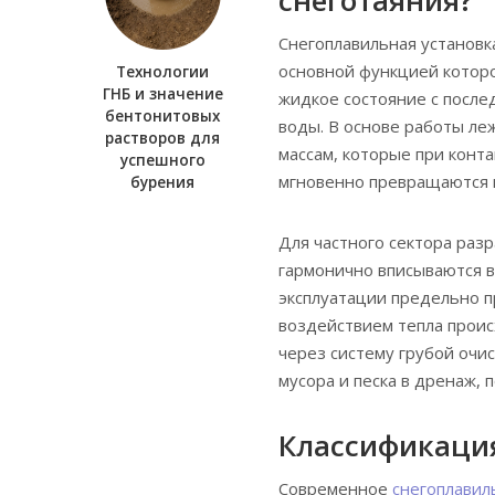
Снегоплавильная установк
основной функцией которо
Технологии
ГНБ и значение
жидкое состояние с посл
бентонитовых
воды. В основе работы ле
растворов для
массам, которые при конт
успешного
мгновенно превращаются в
бурения
Для частного сектора раз
гармонично вписываются в
эксплуатации предельно пр
воздействием тепла проис
через систему грубой очи
мусора и песка в дренаж, 
Классификаци
Современное
снегоплавил