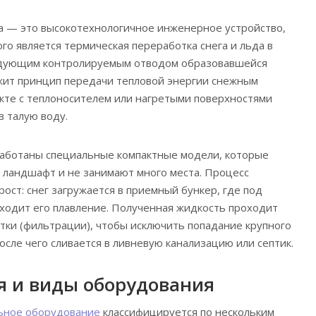
а — это высокотехнологичное инженерное устройство,
го является термическая переработка снега и льда в
едующим контролируемым отводом образовавшейся
жит принцип передачи тепловой энергии снежным
акте с теплоносителем или нагретыми поверхностями
 талую воду.
работаны специальные компактные модели, которые
 ландшафт и не занимают много места. Процесс
ост: снег загружается в приемный бункер, где под
ходит его плавление. Полученная жидкость проходит
стки (фильтрации), чтобы исключить попадание крупного
после чего сливается в ливневую канализацию или септик.
я и виды оборудования
ьное оборудование
классифицируется по нескольким