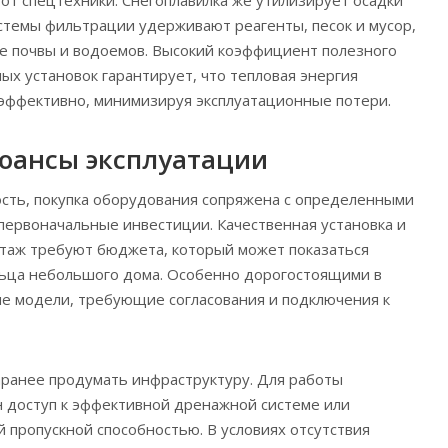
т спецтехники. Снегоплавилка же утилизирует осадки
истемы фильтрации удерживают реагенты, песок и мусор,
е почвы и водоемов. Высокий коэффициент полезного
ых установок гарантирует, что тепловая энергия
эффективно, минимизируя эксплуатационные потери.
юансы эксплуатации
сть, покупка оборудования сопряжена с определенными
 первоначальные инвестиции. Качественная установка и
таж требуют бюджета, который может показаться
ьца небольшого дома. Особенно дорогостоящими в
ые модели, требующие согласования и подключения к
ранее продумать инфраструктуру. Для работы
 доступ к эффективной дренажной системе или
й пропускной способностью. В условиях отсутствия