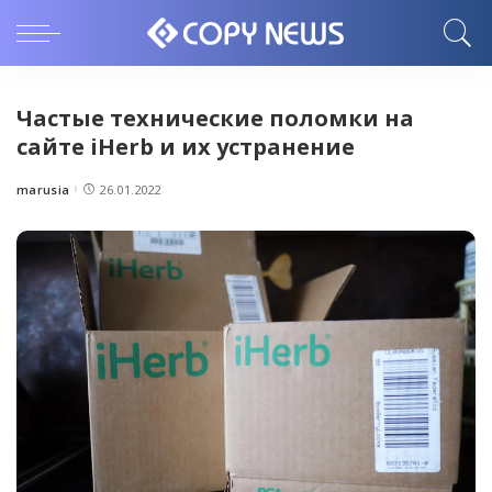
Частые технические поломки на
сайте iHerb и их устранение
marusia
26.01.2022
Posted
by