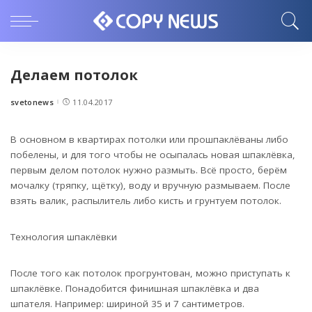
Делаем потолок
svetonews
11.04.2017
Posted
by
В основном в квартирах потолки или прошпаклёваны либо
побелены, и для того чтобы не осыпалась новая шпаклёвка,
первым делом потолок нужно размыть.
Всё просто, берём
мочалку (тряпку, щётку), воду и вручную размываем. После
взять валик, распылитель либо кисть и грунтуем потолок.
Технология шпаклёвки
После того как потолок прогрунтован, можно приступать к
шпаклёвке. Понадобится финишная шпаклёвка и два
шпателя. Например: шириной 35 и 7 сантиметров.