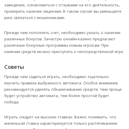
заведение, ознакомиться с отзывами на его деятельность,
проверить наличие лицензии. В таком случае вы уменьшите
риск связаться с мошенниками.
Прежде чем пополнять счет, необходимо узнать о наличии
различных бонусов. Зачастую онлайн-казино предлагают
различные бонусные программы новым игрокам. При
наличии средств можно приступать к непосредственной игре.
Советы
Прежде чем садиться играть, необходимо тщательно
изучить правила выбранного автомата. Особое внимание
рекомендуется уделять обналичиванию средств. Чем проще
будет устройство автомата, тем более простой будет
победа.
Играть следует на высоких ставках. Важно понимать, что
маленькая ставка характеризуется только растягиванием