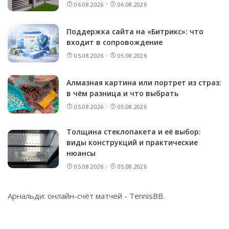
06.08.2026
06.08.2026
Поддержка сайта на «Битрикс»: что
входит в сопровождение
05.08.2026
05.08.2026
Алмазная картина или портрет из страз:
в чём разница и что выбрать
05.08.2026
05.08.2026
Толщина стеклопакета и её выбор:
виды конструкций и практические
нюансы
05.08.2026
05.08.2026
Арнальди: онлайн-счёт матчей -
TennisBB
.