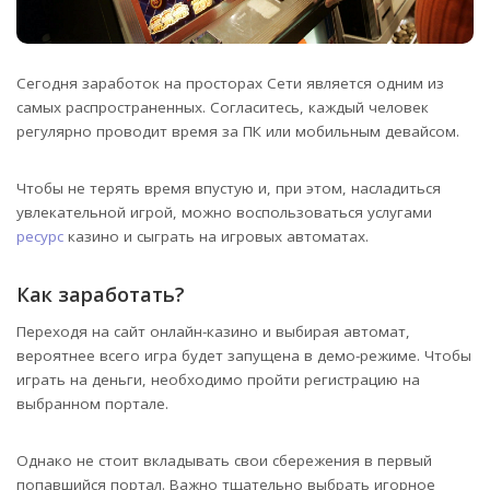
Сегодня заработок на просторах Сети является одним из
самых распространенных. Согласитесь, каждый человек
регулярно проводит время за ПК или мобильным девайсом.
Чтобы не терять время впустую и, при этом, насладиться
увлекательной игрой, можно воспользоваться услугами
ресурс
казино и сыграть на игровых автоматах.
Как заработать?
Переходя на сайт онлайн-казино и выбирая автомат,
вероятнее всего игра будет запущена в демо-режиме. Чтобы
играть на деньги, необходимо пройти регистрацию на
выбранном портале.
Однако не стоит вкладывать свои сбережения в первый
попавшийся портал. Важно тщательно выбрать игорное