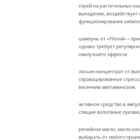
спрей на растительных ком
выпадение, воздействует 
функционирование капилл
шампунь от «Fitoval» – пр
однако требует регулярно
наилучшего эффекта;
лосьон-концентрат от вып
спровоцированное стрессо
весенним авитаминозом;
активное средство в ампул
спящие волосяные луковиц
репейное масло, масло ко
выбирать от любого произ