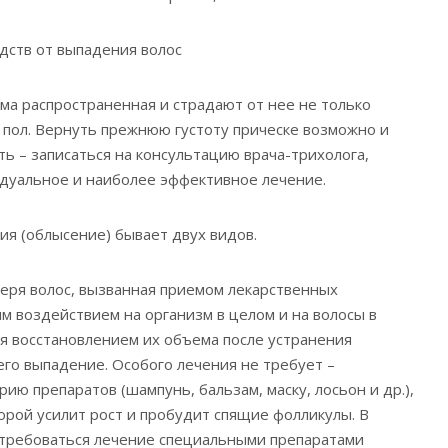
дств от выпадения волос
ма распространенная и страдают от нее не только
 пол. Вернуть прежнюю густоту прическе возможно и
ть – записаться на консультацию врача-трихолога,
дуальное и наиболее эффективное лечение.
ия (облысение) бывает двух видов.
теря волос, вызванная приемом лекарственных
им воздействием на организм в целом и на волосы в
ся восстановлением их объема после устранения
го выпадение. Особого лечения не требует –
ию препаратов (шампунь, бальзам, маску, лосьон и др.),
орой усилит рост и пробудит спящие фолликулы. В
отребоваться лечение специальными препаратами