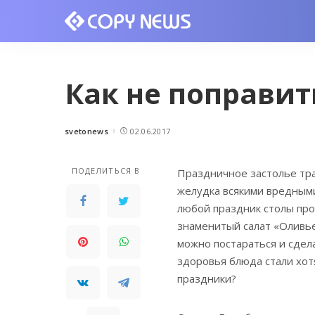
Как не поправит
svetonews
02.06.2017
Posted
by
ПОДЕЛИТЬСЯ В
Праздничное застолье тр
желудка всякими вредными
любой праздник столы прос
знаменитый салат «Оливье»
можно постараться и сдел
здоровья блюда стали хотя
праздники?