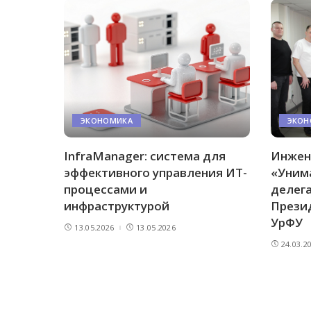
ЭКОНОМИКА
ЭКОН
InfraManager: система для
Инжен
эффективного управления ИТ-
«Уним
процессами и
делег
инфраструктурой
Прези
УрФУ
13.05.2026
13.05.2026
24.03.2