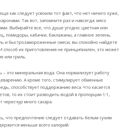
 еще как следует усвоили тот факт, что нет ничего хуже,
каронами. Так вот, запомните раз и навсегда: мясо
ами. Выбирайте все, что душе угодно: цветная или
ец, помидоры, кабачки, баклажаны, а главное зелень.
ть и быстрозамороженные смеси, вы спокойно найдете
 И способ их приготовления не принципиален, это может
е или гриль.
ь – это минеральная вода. Она нормализует работу
еварению. А кроме того, стимулирует обменные
редь, способствует поддержанию веса. Что касается
етов, то их стоит разводить водой в пропорции 1:1,
т чересчур много сахара.
ть, что предпочтение следует отдавать белым сухим
одержится меньше всего калорий.