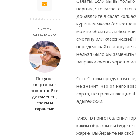
Салаты. Если бы вы только
первых, что касается этог
добавляйте в салат колбас
куриным мясом (естествен
Читать
можно обойтись и без май
следующую
сметану или классический
переделывайте и другие са
нельзя было бы заменить 
заправки очень хорошо ис
Сыр. С этим продуктом сл
Покупка
квартиры в
не значит, что от него во
новостройке:
сорта, не превышающие 45
документы,
адыгейский.
сроки и
гарантии
Мясо. В приготовлении гор
каким образом вы будете е
жарке. Выбирайте на свой 