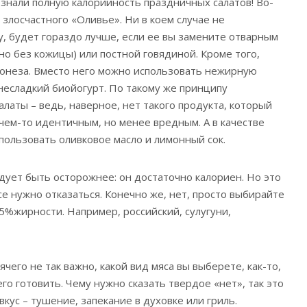
 знали полную калорийность праздничных салатов! Во-
о злосчастного «Оливье». Ни в коем случае не
у, будет гораздо лучше, если ее вы замените отварным
но без кожицы) или постной говядиной. Кроме того,
онеза. Вместо него можно использовать нежирную
 несладкий биойогурт. По такому же принципу
латы – ведь, наверное, нет такого продукта, который
чем-то идентичным, но менее вредным. А в качестве
пользовать оливковое масло и лимонный сок.
едует быть осторожнее: он достаточно калориен. Но это
все нужно отказаться. Конечно же, нет, просто выбирайте
%жирности. Например, российский, сулугуни,
ячего не так важно, какой вид мяса вы выберете, как-то,
го готовить. Чему нужно сказать твердое «нет», так это
вкус – тушение, запекание в духовке или гриль.