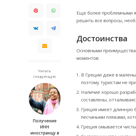
Еще более проблемными яв
решить все вопросы, нео
Достоинства
Основными преимуществам
моментов:
Читать
В Греции даже в малень
следующую
поэтому туристам не при
Наличие хорошо разраб
составлены, отталкивая
Греция имеет длинную 
песчаными пляжами, кот
Получение
Греция омывается чисты
ИНН
иностранцу в