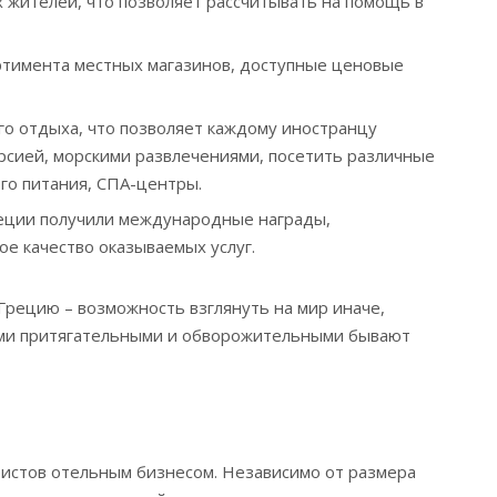
 жителей, что позволяет рассчитывать на помощь в
ртимента местных магазинов, доступные ценовые
о отдыха, что позволяет каждому иностранцу
урсией, морскими развлечениями, посетить различные
го питания, СПА-центры.
еции получили международные награды,
 качество оказываемых услуг.
 Грецию – возможность взглянуть на мир иначе,
ими притягательными и обворожительными бывают
ристов отельным бизнесом. Независимо от размера