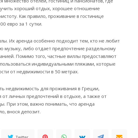
ся множество отелей, гостиниц и пансионатов, где
лучить хороший отдых, хорошее отношение
чистоту. Как правило, проживание в гостинице
00 евро за 1 сутки.
ллы. Их аренда особенно подходит тем, кто не любит
ю музыку, либо отдает предпочтение раздельному
анией. Помимо того, частные виллы предоставляют
спользоваться индивидуальными пляжами, которые
ости от недвижимости в 50 метрах.
ть недвижимость для проживания в Греции,
 от личных предпочтений в отдыхе, а также от
ы. При этом, важно понимать, что аренда
ло, внося депозит.
Twitter