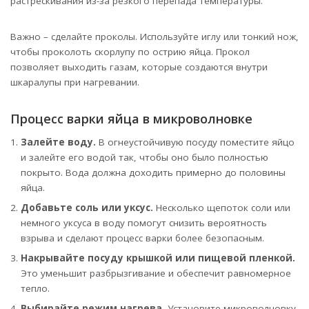
растрескивания из-за резкого перепада температуры.
Важно – сделайте проколы. Используйте иглу или тонкий нож,
чтобы проколоть скорлупу по острию яйца. Прокол
позволяет выходить газам, которые создаются внутри
шкаралупы при нагревании.
Процесс варки яйца в микроволновке
Залейте воду.
В огнеустойчивую посуду поместите яйцо
и залейте его водой так, чтобы оно было полностью
покрыто. Вода должна доходить примерно до половины
яйца.
Добавьте соль или уксус.
Несколько щепоток соли или
немного уксуса в воду помогут снизить вероятность
взрыва и сделают процесс варки более безопасным.
Накрывайте посуду крышкой или пищевой пленкой.
Это уменьшит разбрызгивание и обеспечит равномерное
тепло.
Выбирайте режим нагрева.
Установите микроволновку