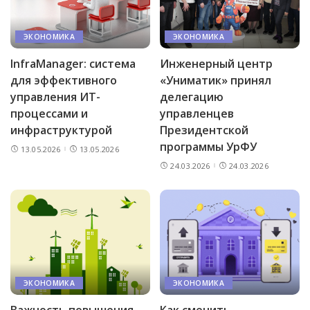
ЭКОНОМИКА
ЭКОНОМИКА
InfraManager: система
Инженерный центр
для эффективного
«Униматик» принял
управления ИТ-
делегацию
процессами и
управленцев
инфраструктурой
Президентской
программы УрФУ
13.05.2026
13.05.2026
24.03.2026
24.03.2026
ЭКОНОМИКА
ЭКОНОМИКА
Важность повышения
Как сменить