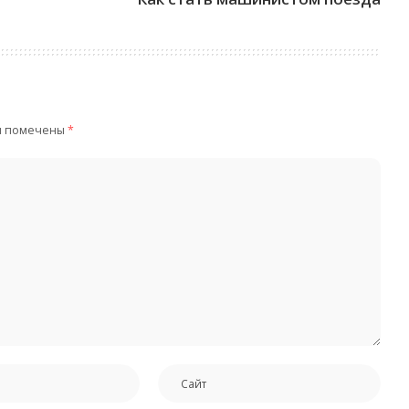
я помечены
*