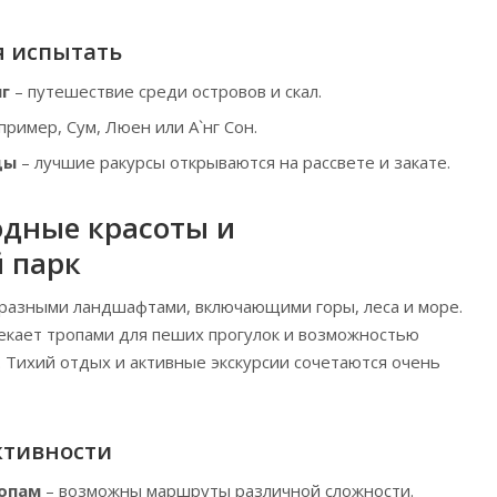
я испытать
нг
– путешествие среди островов и скал.
пример, Сум, Люен или А`нг Сон.
ды
– лучшие ракурсы открываются на рассвете и закате.
одные красоты и
 парк
бразными ландшафтами, включающими горы, леса и море.
екает тропами для пеших прогулок и возможностью
 Тихий отдых и активные экскурсии сочетаются очень
ктивности
ропам
– возможны маршруты различной сложности.