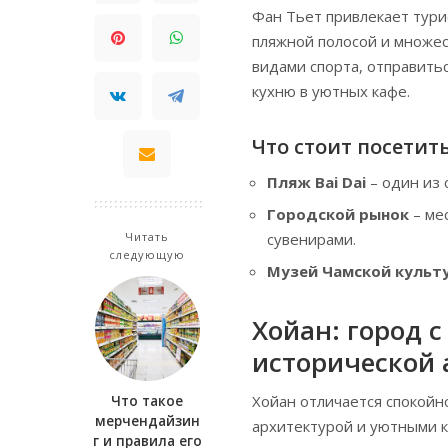
Фан Тьет привлекает тури
пляжной полосой и множе
видами спорта, отправитьс
кухню в уютных кафе.
Что стоит посетит
Пляж Bai Dai
– один из 
Городской рынок
– ме
сувенирами.
Читать
следующую
Музей Чамской культ
Хойан: город 
исторической 
Хойан отличается спокойн
Что такое
мерчендайзин
архитектурой и уютными к
г и правила его