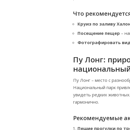
Что рекомендуетс
Круиз по заливу Хало
Посещение пещер
– на
Фотографировать ви
Пу Лонг: прир
национальный
Пу Лонг – место с разноо
Национальный парк привл
увидеть редких животных.
гармонично.
Рекомендуемые а
Пешие прогулки по т