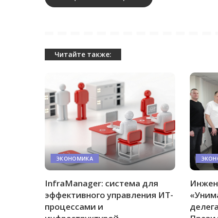
Читайте также:
ЭКОНОМИКА
ЭКОН
InfraManager: система для
Инжен
эффективного управления ИТ-
«Уним
процессами и
делег