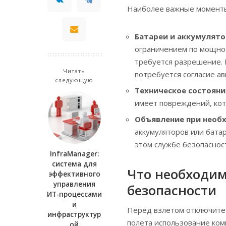
Наиболее важные моменты 
Батареи и аккумулят
ограничением по мощнос
требуется разрешение. 
Читать
потребуется согласие а
следующую
Техническое состояни
имеет повреждений, кот
Объявление при необ
аккумуляторов или бата
этом службе безопаснос
InfraManager:
система для
Что необходим
эффективного
управления
безопасности
ИТ-процессами
и
Перед взлетом отключите 
инфраструктур
полета использование ком
ой