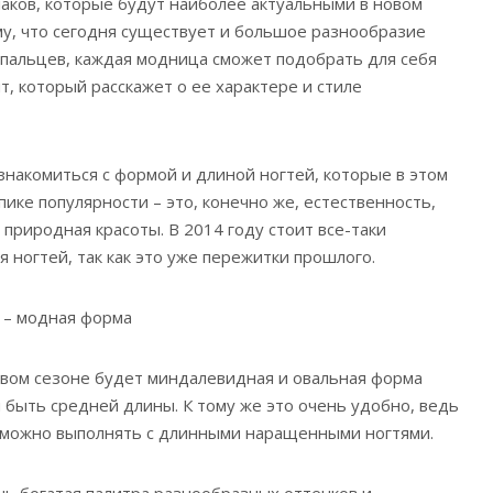
аков, которые будут наиболее актуальными в новом
ому, что сегодня существует и большое разнообразие
 пальцев, каждая модница сможет подобрать для себя
, который расскажет о ее характере и стиле
знакомиться с формой и длиной ногтей, которые в этом
пике популярности – это, конечно же, естественность,
 природная красоты. В 2014 году стоит все-таки
 ногтей, так как это уже пережитки прошлого.
 – модная форма
овом сезоне будет миндалевидная и овальная форма
 быть средней длины. К тому же это очень удобно, ведь
можно выполнять с длинными наращенными ногтями.
нь богатая палитра разнообразных оттенков и