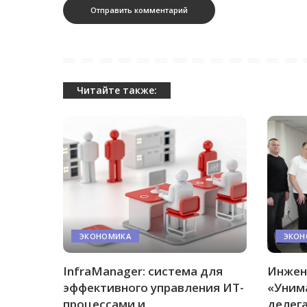
Читайте также:
ЭКОНОМИКА
ЭКОН
InfraManager: система для
Инжен
эффективного управления ИТ-
«Уним
процессами и
делег