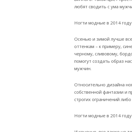
любят сводить с ума мужч
Ногти модные в 2014 году
Осенью и зимой лучше все
оттенкам – к примеру, си
черному, сливовому, бордо
помогут создать образ на
мужчин.
Относительно дизайна ног
собственной фантазии и пр
строгих ограничений либо 
Ногти модные в 2014 году
И конечно, все также не т