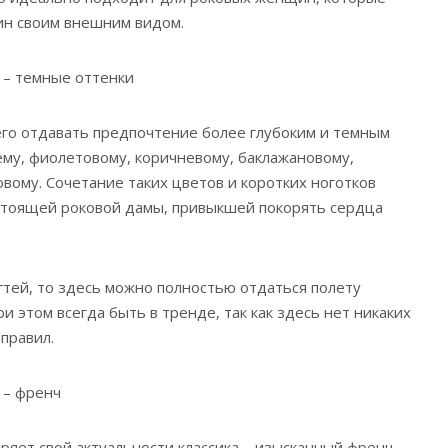
ин своим внешним видом.
 – темные оттенки
го отдавать предпочтение более глубоким и темным
нему, фиолетовому, коричневому, баклажановому,
вому. Сочетание таких цветов и коротких ноготков
стоящей роковой дамы, привыкшей покорять сердца
тей, то здесь можно полностью отдаться полету
и этом всегда быть в тренде, так как здесь нет никаких
правил.
 – френч
еряет свой актуальности классика – изысканный френч