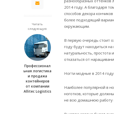
разнообразных оттенков л
2014 году. А благодаря т
способов декора кончиков
более подходящий вариант
Читать
окружающим.
следующую
В первую очередь стоит о
году будут находиться на 
натуральность, простота и
отказаться от наращивания
Профессионал
ьная логистика
Ногти модные в 2014 году
и продажа
контейнеров
от компании
Наиболее популярной в н
Allitec Logistics
ноготков, которые должны
не всю домашнюю работу 
В новом сезоне будет оче