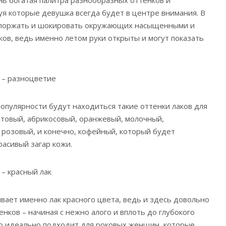
уя которые девушка всегда будет в центре внимания. В
 поржать и шокировать окружающих насыщенными и
в, ведь именно летом руки открыты и могут показать
 – разноцветие
 популярности будут находиться такие оттенки лаков для
латовый, абрикосовый, оранжевый, молочный,
 розовый, и конечно, кофейный, который будет
расивый загар кожи.
 – красный лак
вает именно лак красного цвета, ведь и здесь довольно
нков – начиная с нежно алого и вплоть до глубокого
то идеально подходит для роковых женщин, которые