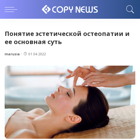
Понятие эстетической остеопатии и
ее основная суть
marusia
01.04.2022
Posted
by