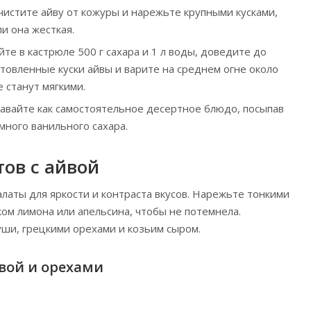
истите айву от кожуры и нарежьте крупными кусками,
и она жесткая.
те в кастрюле 500 г сахара и 1 л воды, доведите до
товленные куски айвы и варите на среднем огне около
е станут мягкими.
авайте как самостоятельное десертное блюдо, посыпав
много ванильного сахара.
тов с айвой
алаты для яркости и контраста вкусов. Нарежьте тонкими
ком лимона или апельсина, чтобы не потемнела.
уши, грецкими орехами и козьим сыром.
йвой и орехами