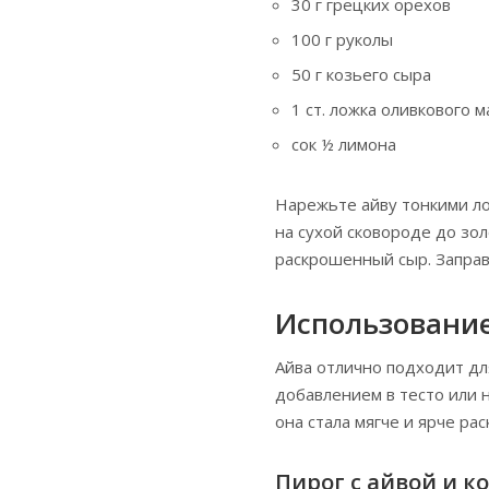
30 г грецких орехов
100 г руколы
50 г козьего сыра
1 ст. ложка оливкового м
сок ½ лимона
Нарежьте айву тонкими л
на сухой сковороде до зол
раскрошенный сыр. Запра
Использование
Айва отлично подходит дл
добавлением в тесто или н
она стала мягче и ярче ра
Пирог с айвой и к