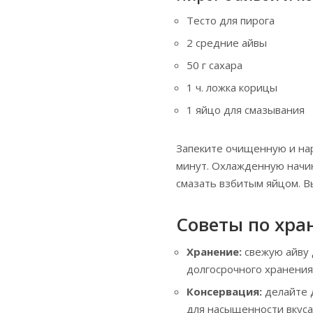
Тесто для пирога
2 средние айвы
50 г сахара
1 ч. ложка корицы
1 яйцо для смазывания
Запеките очищенную и нар
минут. Охлажденную начин
смазать взбитым яйцом. В
Советы по хра
Хранение:
свежую айву 
долгосрочного хранения
Консервация:
делайте 
для насыщенности вкуса