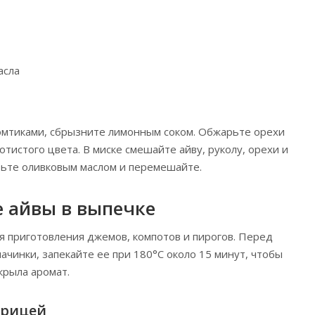
асла
омтиками, сбрызните лимонным соком. Обжарьте орехи
отистого цвета. В миске смешайте айву, руколу, орехи и
вьте оливковым маслом и перемешайте.
 айвы в выпечке
я приготовления джемов, компотов и пирогов. Перед
ачинки, запекайте ее при 180°C около 15 минут, чтобы
скрыла аромат.
орицей