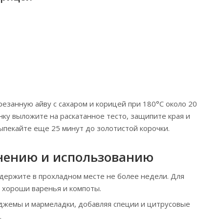
езанную айву с сахаром и корицей при 180°C около 20
ку выложите на раскатанное тесто, защипите края и
ыпекайте еще 25 минут до золотистой корочки.
нению и использованию
держите в прохладном месте не более недели. Для
 хороши варенья и компоты.
джемы и мармеладки, добавляя специи и цитрусовые
.