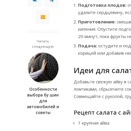
Подготовка плодов:
оч
удалите сердцевину, есл
Приготовление:
смешай
кипения. Опустите подго
20 минут, пока фрукты н
Читать
Подача:
остудите и под
следующую
корицей или добавив не
Идеи для сала
Добавьте свежую айву в с
ломтиками, сбрызгните со
Особенности
выбора бу шин
Совмещайте с руколой, гр
для
автомобилей и
Рецепт салата с а
советы
1 крупная айва