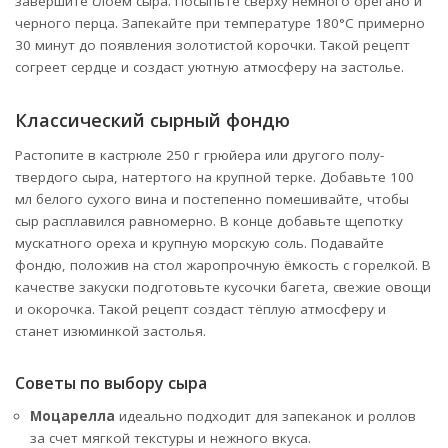
завершите слоем сыра. Посыпьте сверху немного орегано и
черного перца. Запекайте при температуре 180°C примерно
30 минут до появления золотистой корочки. Такой рецепт
согреет сердце и создаст уютную атмосферу на застолье.
Классический сырный фондю
Растопите в кастрюле 250 г грюйера или другого полу-
твердого сыра, натертого на крупной терке. Добавьте 100
мл белого сухого вина и постепенно помешивайте, чтобы
сыр расплавился равномерно. В конце добавьте щепотку
мускатного ореха и крупную морскую соль. Подавайте
фондю, положив на стол жаропрочную ёмкость с горелкой. В
качестве закуски подготовьте кусочки багета, свежие овощи
и окорочка. Такой рецепт создаст тёплую атмосферу и
станет изюминкой застолья.
Советы по выбору сыра
Моцарелла
идеально подходит для запеканок и роллов
за счет мягкой текстуры и нежного вкуса.