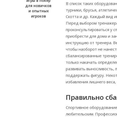
игры в покер
В список таких оборудован
для новичков
турники, брусья, атлетич
и опытных
игроков
Скотта и др. Каждый вид 
Перед выбором тренажера
проконсультироваться у 
приобрести для дома и за
инструкцию от тренера. В
чтобы наоборот не нанест
сбалансированные трениро
только накачать определе
развивать выносливость, 
поддержать фигуру. Неко
избавления лишнего веса,
Правильно сб
Спортивное оборудование 
любительским. Профессио