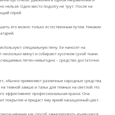
но нельзя. Одно место подолгу не трут. После на
ющий спрей.
ушить его можно только естественным путем. Никаких
батарей.
используют специальную пену. Ее наносят на
 несколько минут и собирают кусочком сухой ткани.
осчищаемых пятен невыгодно – средство достаточно
ет, обычно применяют различные народные средства.
 на темной замше и тальк для темных на светлой. Но
го эффективнее: профессиональная краска. Она
ит покрытие и придаст ему яркий насыщенный цвет.
рекрашивание как способ замаскировать въевшуюся