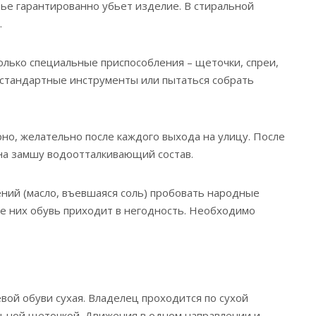
ье гарантированно убьет изделие. В стиральной
.
олько специальные приспособления – щеточки, спреи,
 стандартные инструменты или пытаться собрать
рно, желательно после каждого выхода на улицу. После
на замшу водоотталкивающий состав.
ений (масло, въевшаяся соль) пробовать народные
е них обувь приходит в негодность. Необходимо
вой обуви сухая. Владелец проходится по сухой
льной щеточкой. Движения в одном направлении и