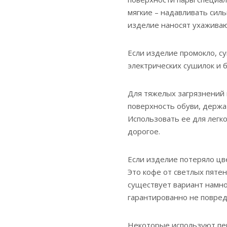
мягкие – надавливать силь
изделие наносят ухажива
Если изделие промокло, с
электрических сушилок и 
Для тяжелых загрязнений 
поверхность обуви, держат
Использовать ее для легк
дорогое.
Если изделие потеряло цв
Это кофе от светлых пятен
существует вариант намно
гарантированно не повред
Некоторые используют пе