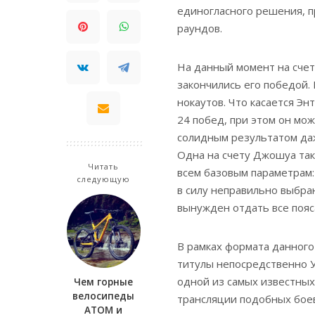
единогласного решения, п
раундов.
На данный момент на счет
закончились его победой. 
нокаутов. Что касается Эн
24 побед, при этом он мож
солидным результатом даж
Одна на счету Джошуа так
Читать
всем базовым параметрам: 
следующую
в силу неправильно выбра
вынужден отдать все пояс
В рамках формата данного
титулы непосредственно У
одной из самых известных
Чем горные
велосипеды
трансляции подобных боев
ATOM и