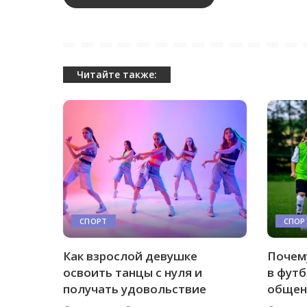
Читайте также:
СПОРТ
СПОР
Как взрослой девушке
Почему
освоить танцы с нуля и
в футб
получать удовольствие
общен