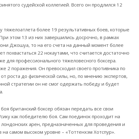
ринятого судейской коллегией. Всего он продлился 12
у тяжелоатлета более 19 результативных боев, которые
При этом 13 из них завершились досрочно, в рамках
тони Джошуа, то на его счета на данный момент более
ет похвастаться 22 нокаутами, что считается достаточно
е для профессионального тяжеловесного боксера.
же 2 поражения. Он превосходил своего противника по
от роста до физической силы, но, по мнению экспертов,
нной стратегии он не смог одержать победу и будет
а.
 боя британский боксер обязан передать все свои
сику как победителю боя. Сам поединок проходит на
 лондонских арен, предназначенных для проведения и
 на самом высоком уровне – «Тоттенхэм Хотспур».