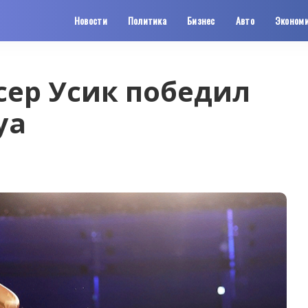
Новости
Политика
Бизнес
Авто
Эконом
сер Усик победил
уа