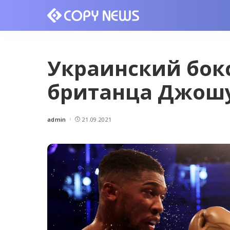
Украинский бок
британца Джош
admin
21.09.2021
Posted
by