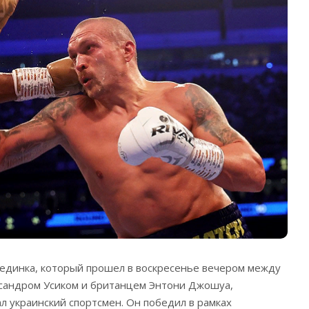
единка, который прошел в воскресенье вечером между
ксандром Усиком и британцем Энтони Джошуа,
 украинский спортсмен.
Он победил в рамках