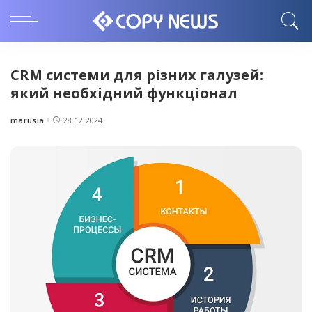
CRM системи для різних галузей:
який необхідний функціонал
marusia
28.12.2024
Posted
by