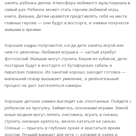
занять ребенка делом. Атмосфера любимого мультсериала в
самый раз. Ребенок может стать героем любимой игры,
книги, фильма. Детям нравится представлять себя на месте
главных героев — они будут в восторге, и снимки получатся
живыми и яркими.
Хорошие кадры получаются, когда дети заняты игрой или
чем-то увлечены. Любимая игрушка — частый атрибут
фотосессий. Малыши могут строить башни из кубиков, дети
постарше будут в восторге от бутафорских сабель и
пиратских повязок. Из занятий хорошо заходит готовка —
маленький повар вызывает умиление, а увлекательный
процесс не даст застесняться камеры.
Хорошие детские снимки выглядят как спонтанные. Пойдите с
ребенком на прогулку. Займитесь сезонными играми. Зимой
юные модели могут лепить снеговика, играть в снежки,
строить снежную крепость, весело кататься на санках.
Осенью — прыгать в глубоких лужах и хвастаться ярким
зонтом. Лучший вариант для лета — купание в озере и