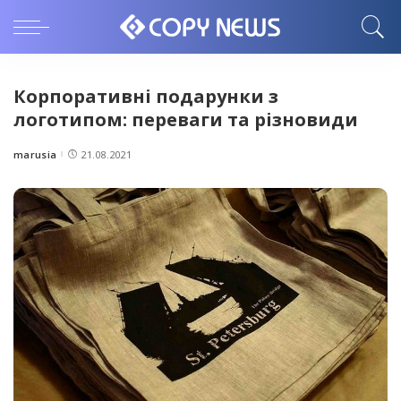
Корпоративні подарунки з
логотипом: переваги та різновиди
marusia
21.08.2021
Posted
by