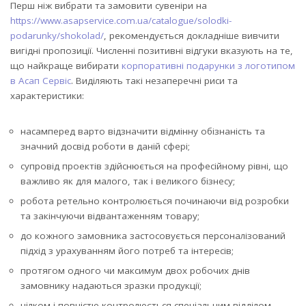
Перш ніж вибрати та замовити сувеніри на
https://www.asapservice.com.ua/catalogue/solodki-
podarunky/shokolad/
, рекомендується докладніше вивчити
вигідні пропозиції. Численні позитивні відгуки вказують на те,
що найкраще вибирати
корпоративні подарунки з логотипом
в Асап Сервіс
. Виділяють такі незаперечні риси та
характеристики:
насамперед варто відзначити відмінну обізнаність та
значний досвід роботи в даній сфері;
супровід проектів здійснюється на професійному рівні, що
важливо як для малого, так і великого бізнесу;
робота ретельно контролюється починаючи від розробки
та закінчуючи відвантаженням товару;
до кожного замовника застосовується персоналізований
підхід з урахуванням його потреб та інтересів;
протягом одного чи максимум двох робочих днів
замовнику надаються зразки продукції;
цілком і повністю контролюється спеціальним відділом